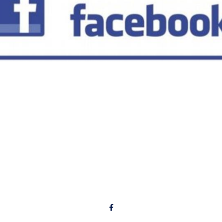
Dernières Nouvelles
Prochaines activités
Albums photos
Suivez-nous
roits réservés